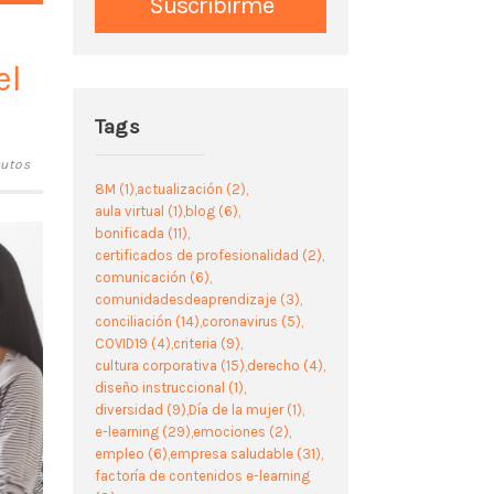
el
Tags
nutos
8M
(1)
actualización
(2)
aula virtual
(1)
blog
(6)
bonificada
(11)
certificados de profesionalidad
(2)
comunicación
(6)
comunidadesdeaprendizaje
(3)
conciliación
(14)
coronavirus
(5)
COVID19
(4)
criteria
(9)
cultura corporativa
(15)
derecho
(4)
diseño instruccional
(1)
diversidad
(9)
Día de la mujer
(1)
e-learning
(29)
emociones
(2)
empleo
(6)
empresa saludable
(31)
factoría de contenidos e-learning