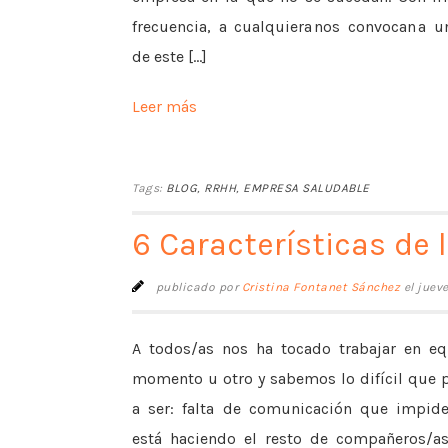
frecuencia, a cualquiera nos convocan a 
de este [...]
Leer más
Tags:
BLOG
,
RRHH
,
EMPRESA SALUDABLE
6 Características de 
publicado por
Cristina Fontanet Sánchez
el juev
A todos/as nos ha tocado trabajar en e
momento u otro y sabemos lo difícil que 
a ser: falta de comunicación que impid
está haciendo el resto de compañeros/as