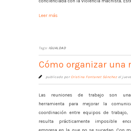
concienciada con la violencia machista. Este [
Leer más
Tags:
IGUALDAD
Cómo organizar una r
publicado por
Cristina Fontanet Sánchez
el juev
Las reuniones de trabajo son una 
herramienta para mejorar la comunic
coordinación entre equipos de trabajo,
resulta prácticamente imposible enc
empresa en la que no se sucedan. Con 