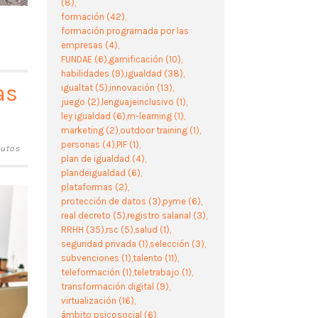
(8)
formación
(42)
formación programada por las
empresas
(4)
FUNDAE
(6)
gamificación
(10)
habilidades
(9)
igualdad
(38)
as
igualtat
(5)
innovación
(13)
juego
(2)
lenguajeinclusivo
(1)
ley igualdad
(6)
m-learning
(1)
marketing
(2)
outdoor training
(1)
personas
(4)
PIF
(1)
nutos
plan de igualdad
(4)
plandeigualdad
(6)
plataformas
(2)
protección de datos
(3)
pyme
(6)
real decreto
(5)
registro salarial
(3)
RRHH
(35)
rsc
(5)
salud
(1)
seguridad privada
(1)
selección
(3)
subvenciones
(1)
talento
(11)
teleformación
(1)
teletrabajo
(1)
transformación digital
(9)
virtualización
(16)
ámbito psicosocial
(6)