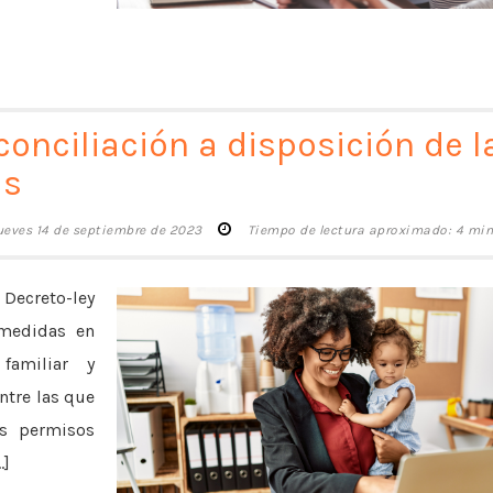
onciliación a disposición de l
as
ueves 14 de septiembre de 2023
Tiempo de lectura aproximado: 4 mi
 Decreto-ley
 medidas en
familiar y
ntre las que
os permisos
.]