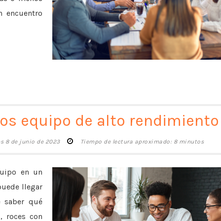
un encuentro
los equipo de alto rendimiento
es 8 de junio de 2023
Tiempo de lectura aproximado: 8 minutos
quipo en un
puede llegar
e saber qué
, roces con