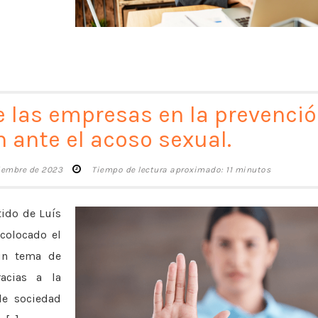
e las empresas en la prevenció
 ante el acoso sexual.
tiembre de 2023
Tiempo de lectura aproximado: 11 minutos
tido de Luís
colocado el
 un tema de
racias a la
de sociedad